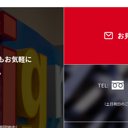
お
もお気軽に
。
TEL:
（土日祝日の
工場団地内）