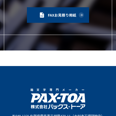
FAXお見積り用紙
箱文字専門メーカー
〒849-1321 佐賀県鹿島市古枝甲470-11（大村方工場団地内）